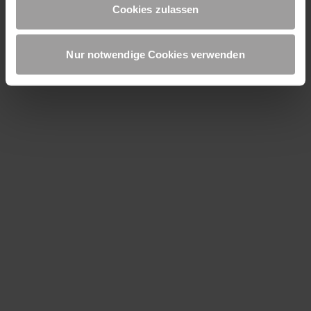
Cookies, wenn Sie unsere Webseite weiterhin nutzen.
Cookies zulassen
Følg oss
Nur notwendige Cookies verwenden
INFORMASJON
Produkter
Kundeservice
Nyheter
RÅDGIVNING
Kontakt
Nedlastinger
Prosjekter
MAX FRANK SELSKAP
Karriere