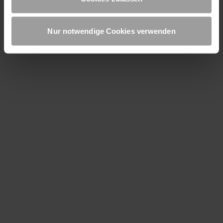
UP TO DATE
Nur notwendige Cookies verwenden
Produktnews und technisches Know-How
kostenlos zu Ihnen
Newsletter bestellen
Datenschutz
Impressum
AGBs
Preise & Lieferung
+43(0) 2747 2378 0