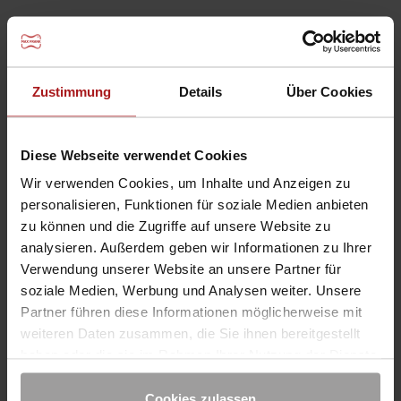
Besuchen Sie uns auf
INFORMATIONEN
Zustimmung
Details
Über Cookies
Produkte
Service
Diese Webseite verwendet Cookies
News
Wir verwenden Cookies, um Inhalte und Anzeigen zu
BERATUNG
personalisieren, Funktionen für soziale Medien anbieten
Kontakt
zu können und die Zugriffe auf unsere Website zu
analysieren. Außerdem geben wir Informationen zu Ihrer
Downloads
Verwendung unserer Website an unsere Partner für
Projekte
soziale Medien, Werbung und Analysen weiter. Unsere
UNTERNEHMEN
Partner führen diese Informationen möglicherweise mit
weiteren Daten zusammen, die Sie ihnen bereitgestellt
Karriere
haben oder die sie im Rahmen Ihrer Nutzung der Dienste
Standorte
gesammelt haben. Sie geben Einwilligung zu unseren
Unternehmensphilosophie
Cookies, wenn Sie unsere Webseite weiterhin nutzen.
Cookies zulassen