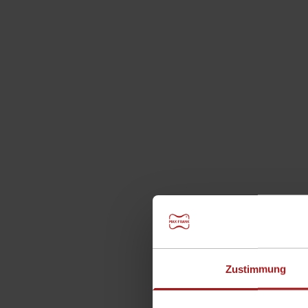
Zur Website
Land:
Deutschland
Österreich
Schweiz
Fran
Produkte
Geschäftsbereiche
Onlinekatalog
Produkte
Geschäftsbereiche
Abstandhalter
Schalungstechnik
Bewehrungstechnik
Dichtungstechnik
Bauakustik
Startseite
>
Schalungstechnik
>
Balkon- und D
Zustimmung