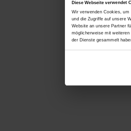
Diese Webseite verwendet 
Besuchen Sie uns auf
Wir verwenden Cookies, um I
und die Zugriffe auf unsere 
Website an unsere Partner fü
INFORMATIONEN
BERATUN
möglicherweise mit weiteren
Produkte
Kontakt
der Dienste gesammelt haben
Service
Downloads
News
Projekte
Datenschutz
Impressum
AGBs
Preise & 
+43(0) 2747 2378 0
waasen@maxfrank.at