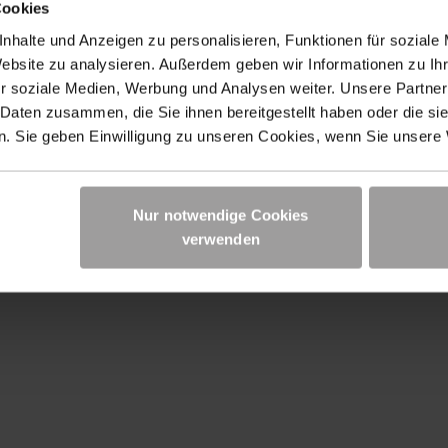
Cookies
nhalte und Anzeigen zu personalisieren, Funktionen für soziale
Website zu analysieren. Außerdem geben wir Informationen zu I
r soziale Medien, Werbung und Analysen weiter. Unsere Partner
G
UNTERNEHMEN
 Daten zusammen, die Sie ihnen bereitgestellt haben oder die s
Karriere
. Sie geben Einwilligung zu unseren Cookies, wenn Sie unsere 
Standorte
Unternehmensphilosophie
Nur notwendige Cookies
verwenden
Lieferung