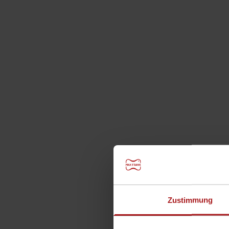
Zur Website
Land:
Deutschland
Österreich
Schweiz
Fran
Produkte
Geschäftsbereiche
Onlinekatalog
Produkte
Geschäftsbereiche
Abstandhalter
Schalungstechnik
Bewehrungstechnik
Dichtungstechnik
Bauakustik
Startseite
>
Bauakustik
>
Egcopal Trittschallg
Zustimmung