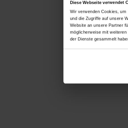
Diese Webseite verwendet 
Besuchen Sie uns auf
Wir verwenden Cookies, um I
und die Zugriffe auf unsere 
Website an unsere Partner fü
INFORMATIONEN
BERATUN
möglicherweise mit weiteren
Produkte
Kontakt
der Dienste gesammelt haben
Service
Downloads
News
Projekte
Datenschutz
Impressum
AGBs
Preise & 
+41 31 740 55 55
info@maxfrank.ch