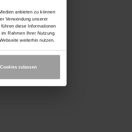
 Medien anbieten zu können
hrer Verwendung unserer
 führen diese Informationen
ie im Rahmen Ihrer Nutzung
UP TO DATE
Webseite weiterhin nutzen.
Produktnews und technisches
Know-How kostenlos zu Ihnen
Cookies zulassen
Newsletter bestellen