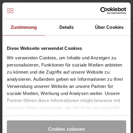
Følg oss
INFORMASJON
Zustimmung
Details
Über Cookies
Produkter
Kundeservice
Diese Webseite verwendet Cookies
Nyheter
Wir verwenden Cookies, um Inhalte und Anzeigen zu
RÅDGIVNING
personalisieren, Funktionen für soziale Medien anbieten
zu können und die Zugriffe auf unsere Website zu
Kontakt
analysieren. Außerdem geben wir Informationen zu Ihrer
Nedlastinger
Verwendung unserer Website an unsere Partner für
Prosjekter
soziale Medien, Werbung und Analysen weiter. Unsere
Partner führen diese Informationen möglicherweise mit
MAX FRANK SELSKAP
weiteren Daten zusammen, die Sie ihnen bereitgestellt
Karriere
haben oder die sie im Rahmen Ihrer Nutzung der Dienste
Internasjonale Sider
gesammelt haben. Sie geben Einwilligung zu unseren
Cookies, wenn Sie unsere Webseite weiterhin nutzen.
Cookies zulassen
Bedriftsfilosofi