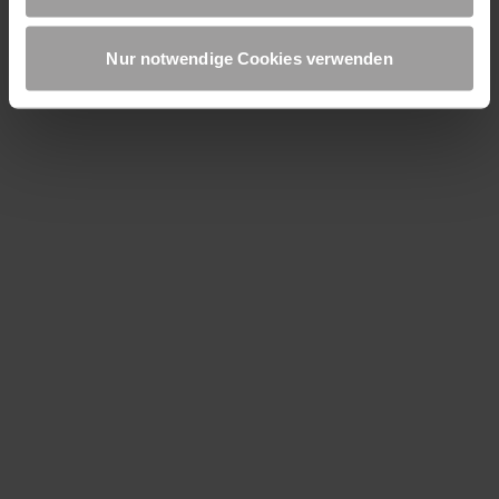
NYHETSBREV
Nur notwendige Cookies verwenden
Registrer deg nå for å få det gratis nyhetsbrevet
Registrer deg nå
Data beskyttelse
Ansvarlig utgiver
Salgsvilkår og Leveringsbetingelser
Pris og levering
+47 37 41 84 20
info@maxfrank.no