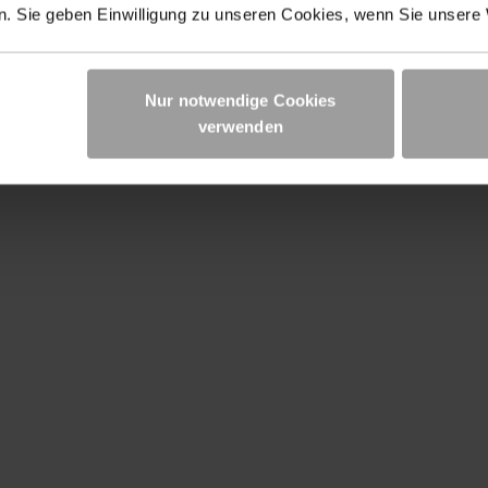
. Sie geben Einwilligung zu unseren Cookies, wenn Sie unsere 
Nur notwendige Cookies
verwenden
Aufkantung aus
us
Faserbeton -
Podestabsc
Systemkomponenten
G
UNTERNEHMEN
Karriere
Standorte
Unternehmensphilosophie