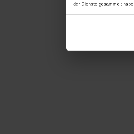
der Dienste gesammelt haben
Alle Artikel anzeigen
Aufkantung a
Faserbeton
Besuchen Sie uns auf
INFORMATIONEN
BERATUN
Produkte
Kontakt
Service
Downloads
News
Projekte