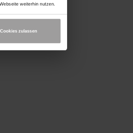
Webseite weiterhin nutzen.
Cookies zulassen
haler
Schalbord aus Faserbeton
UP TO DATE
Produktnews und technisches
Know-How kostenlos zu Ihnen