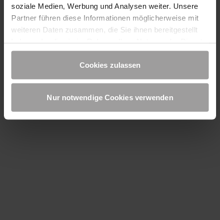
soziale Medien, Werbung und Analysen weiter. Unsere
Partner führen diese Informationen möglicherweise mit
weiteren Daten zusammen, die Sie ihnen bereitgestellt
haben oder die sie im Rahmen Ihrer Nutzung der Dienste
gesammelt haben. Sie geben Einwilligung zu unseren
Cookies, wenn Sie unsere Webseite weiterhin nutzen.
Cookies zulassen
Nur notwendige Cookies verwenden
Intec® Cem N Injektionsschlauch -
Systemkomponenten