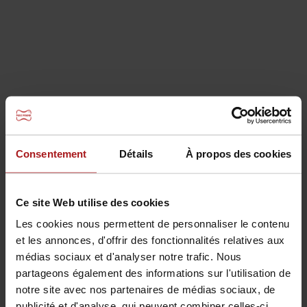
légale et sont valables pour la zone de vente suisse.
Modifications de prix, erreurs et modifications
techniques réservées. Des informations sur les
surtaxes d'inflation actuelles peuvent être trouvées
sur
www.maxfrank.com
.
Nous livrons selon nos conditions générales et dans
les unités de conditionnement définies (VPE). Vous
trouverez des informations à ce sujet avec le produit
respectif. Des quantités de livraison divergentes sont
possibles sur demande et après accord. Un
Consentement
Détails
À propos des cookies
supplément pour petite quantité sera facturé pour
ces quantités partielles. Une part de transport est
facturée pour toutes les expéditions.
Ce site Web utilise des cookies
Les cookies nous permettent de personnaliser le contenu
et les annonces, d'offrir des fonctionnalités relatives aux
médias sociaux et d'analyser notre trafic. Nous
Venez nous rendre visite sur
partageons également des informations sur l'utilisation de
notre site avec nos partenaires de médias sociaux, de
publicité et d'analyse, qui peuvent combiner celles-ci