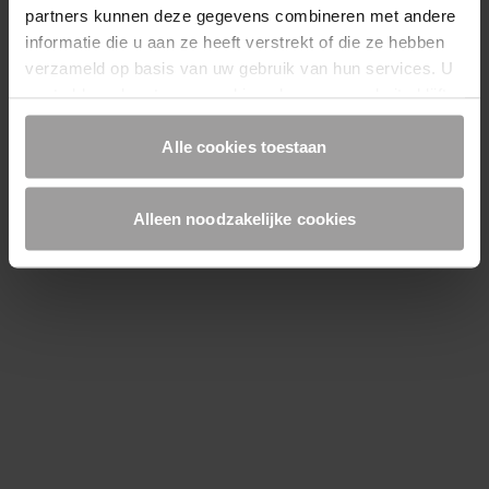
partners kunnen deze gegevens combineren met andere
informatie die u aan ze heeft verstrekt of die ze hebben
verzameld op basis van uw gebruik van hun services. U
gaat akkoord met onze cookies als u onze website blijft
gebruiken.
Alle cookies toestaan
MAX FRANK Couplers - Systeemcomponenten
Alleen noodzakelijke cookies
Bezoek ons op
INFORMATIE
Producten
Service