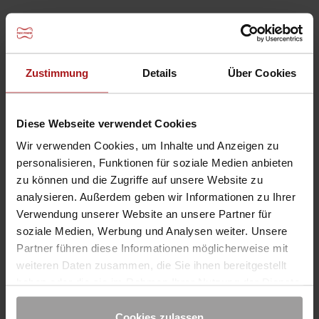
Besuchen Sie uns auf
INFORMATIONEN
Zustimmung
Details
Über Cookies
Produkte
Service
Diese Webseite verwendet Cookies
News
Wir verwenden Cookies, um Inhalte und Anzeigen zu
BERATUNG
personalisieren, Funktionen für soziale Medien anbieten
Kontakt
zu können und die Zugriffe auf unsere Website zu
analysieren. Außerdem geben wir Informationen zu Ihrer
Downloads
Verwendung unserer Website an unsere Partner für
Projekte
soziale Medien, Werbung und Analysen weiter. Unsere
UNTERNEHMEN
Partner führen diese Informationen möglicherweise mit
weiteren Daten zusammen, die Sie ihnen bereitgestellt
Karriere
haben oder die sie im Rahmen Ihrer Nutzung der Dienste
Standorte
gesammelt haben. Sie geben Einwilligung zu unseren
Unternehmensphilosophie
Cookies, wenn Sie unsere Webseite weiterhin nutzen.
Cookies zulassen