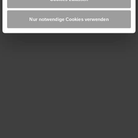
UP TO DATE
Nur notwendige Cookies verwenden
Produktnews und technisches Know-How
kostenlos zu Ihnen
Newsletter bestellen
Datenschutz
Impressum
AGBs
Preise & Lieferung
+39 0474 659008