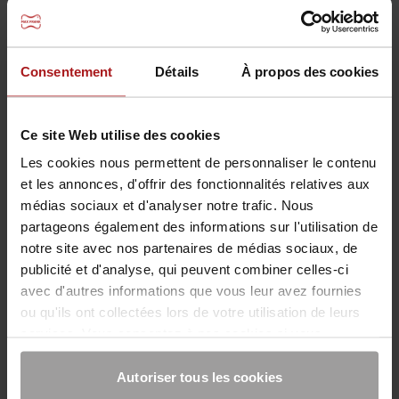
®
®
Intec
Premium et Intec
Standard - Composants
du système
Consentement
Détails
À propos des cookies
Ce site Web utilise des cookies
Les cookies nous permettent de personnaliser le contenu
et les annonces, d'offrir des fonctionnalités relatives aux
médias sociaux et d'analyser notre trafic. Nous
partageons également des informations sur l'utilisation de
notre site avec nos partenaires de médias sociaux, de
publicité et d'analyse, qui peuvent combiner celles-ci
avec d'autres informations que vous leur avez fournies
ou qu'ils ont collectées lors de votre utilisation de leurs
services. Vous consentez à nos cookies si vous
continuez à utiliser notre site Web.
Autoriser tous les cookies
®
Système de tuyaux d'injection Intec
Cem N